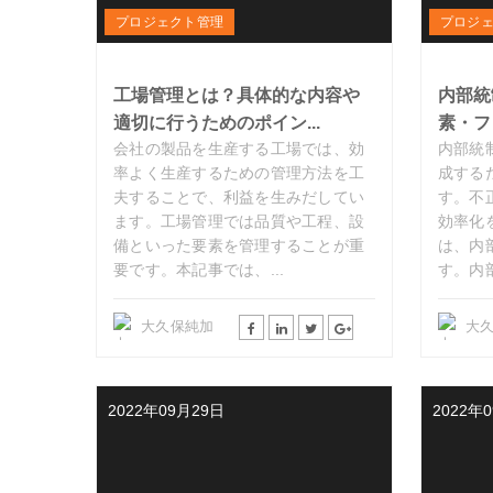
プロジェクト管理
プロジ
工場管理とは？具体的な内容や
内部統
適切に行うためのポイン...
素・フ
会社の製品を生産する工場では、効
内部統
率よく生産するための管理方法を工
成する
夫することで、利益を生みだしてい
す。不
ます。工場管理では品質や工程、設
効率化
備といった要素を管理することが重
は、内
要です。本記事では、...
す。内部
大久保純加
大
2022年09月29日
2022年