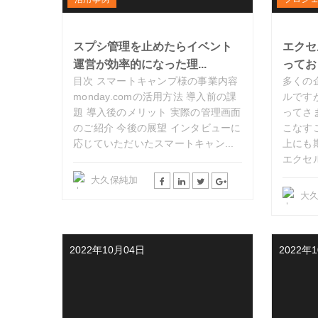
スプシ管理を止めたらイベント
エクセ
運営が効率的になった理...
ってお
目次 スマートキャンプ様の事業内容
多くの
monday.comの活用方法 導入前の課
ルです
題 導入後のメリット 実際の管理画面
ってさ
のご紹介 今後の展望 インタビューに
こなす
応じていただいたスマートキャン...
上にも
エクセル
大久保純加
大
2022年10月04日
2022年