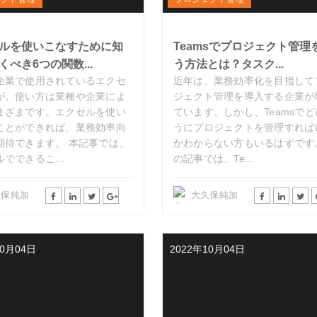
ルを使いこなすために知
Teamsでプロジェクト管理
くべき6つの関数...
う方法とは？タスク...
企業で使用されているエクセ
近年は、業務効率化を目指して
が、使い方は業種や企業によ
ジェクト管理を導入する企業が
まざまです。エクセルを使い
ています。しかし、Teamsで
ことができれば、業務効率向
うにプロジェクトを管理すれば
期待できます。 本記事では、
かわからない方もいるはずです
でできるこ...
の記事では、Te...
久保純加
大久保純加
10月04日
2022年10月04日