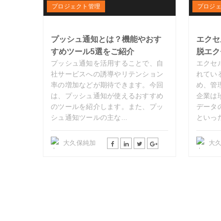
プロジェクト管理
プロジ
プッシュ通知とは？機能やおす
エクセ
すめツール5選をご紹介
脱エク
プッシュ通知を活用することで、自
エクセ
社サービスへの誘導やリテンション
れてい
率の増加などが期待できます。今回
め、管
は、プッシュ通知が使えるおすすめ
企業は
のツールを紹介します。また、プッ
データ
シュ通知ツールの主な...
といった
大久保純加
大