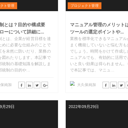
ェクト管理
プロジェクト管理
制とは？目的や構成要
マニュアル管理のメリット
ローについて詳細に...
ツールの選定ポイントや...
制とは、企業が経営目標を達
業務を標準化できるマニュアル
ために必要な仕組みのことで
まく機能していないと悩む方も
正を未然に防いだり、業務の
でしょう。時間をかけて作成し
を図れたりします。本記事で
ニュアルでも、有効的に活用で
部統制の基礎知識を解説しま
いと良い効果は得られません。
統制の目的や...
で本記事では、マニュ...
久保純加
大久保純加
09月29日
2022年09月29日