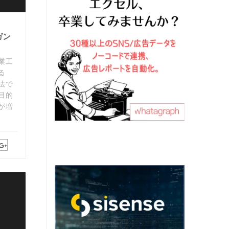
ガン
業工
る
法で
目的
が増