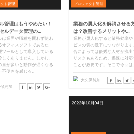
ェクト管理
プロジェクト管理
ル管理はもうやめたい！
業務の属人化を解消させる
セルデータ管理の...
は？改善するメリットや...
ルは業界や職種を問わず使わ
業務が属人化すると業務効率や
るオフィスソフトであるた
ビスの質の低下につながります
理ツールとして導入している
合によっては優秀な人材が流出
珍しくありません。しかし、
リスクもあるため、迅速に対応
の量が多いと動作が遅くなる
ことが必要です。そこで今回は
不便さを感じる...
大久保純加
久保純加
2022年10月04日