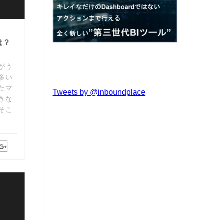
は？
がう
多い
たマ
Tweets by @inboundplace
きな
そこ