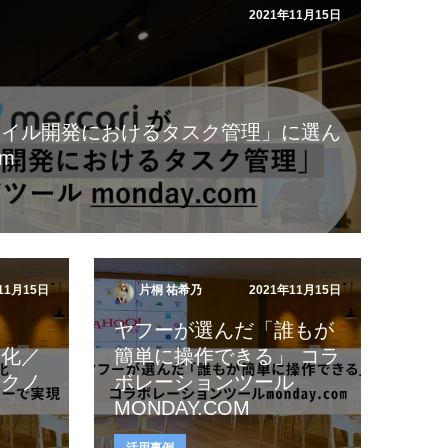
2021年11月15日
ャイル開発におけるタスク管理」に選ん
om
11月15日
片桐 祐希乃
2021年11月15日
ヤフーが選んだ「誰もが
適化／
簡単に操作できる」 コラ
テクノ
ボレーションツール
MONDAY.COM
活用事例