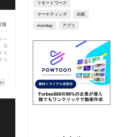
リモートワーク
マーケティング
比較
方法
monday
アプリ
サー
。場
する
する
、