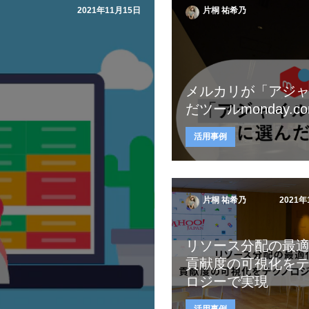
2021年11月15日
片桐 祐希乃
メルカリが「アジ
だツールmonday.c
活用事例
片桐 祐希乃
2021年
リソース分配の最
貢献度の可視化を
ロジーで実現
活用事例