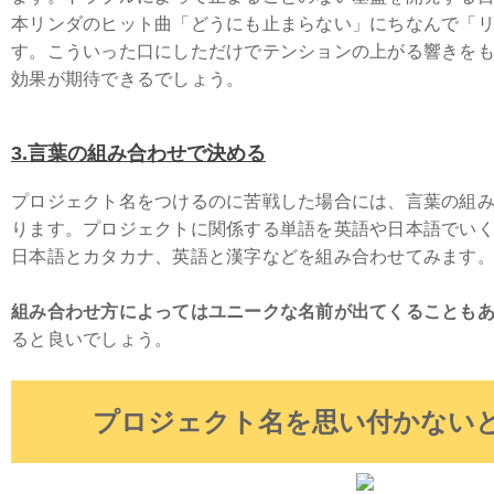
本リンダのヒット曲「どうにも止まらない」にちなんで「
す。こういった口にしただけでテンションの上がる響きを
効果が期待できるでしょう。
3.言葉の組み合わせで決める
プロジェクト名をつけるのに苦戦した場合には、言葉の組
ります。プロジェクトに関係する単語を英語や日本語でい
日本語とカタカナ、英語と漢字などを組み合わせてみます
組み合わせ方によってはユニークな名前が出てくることも
ると良いでしょう。
プロジェクト名を思い付かない