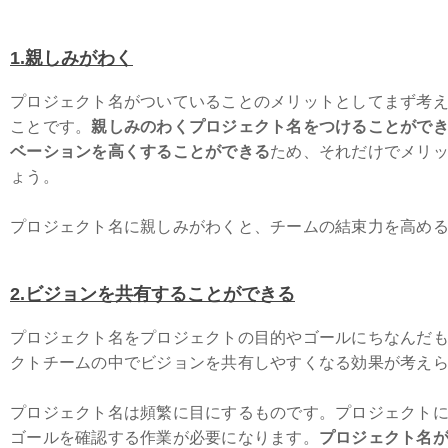
1.親しみがわく
プロジェクト名がついていることのメリットとしてまず考
ことです。
親しみのわくプロジェクト名をつけることがで
ベーションを高くすることができる
ため、それだけでメリ
ょう。
プロジェクト名に親しみがわくと、チームの結束力を高め
2.ビジョンを共有することができる
プロジェクト名をプロジェクトの目的やゴールにちなんだ
クトチームの中でビジョンを共有しやすくなる効果が考え
プロジェクト名は頻繁に目にするものです。プロジェクト
ゴールを確認する作業が必要になります。
プロジェクト名