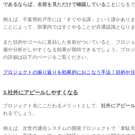
であるならば、名前を見ただけで確認していること
になる
例えば、千葉県松戸市には「すぐやる課」という課があり
ことによって、部署内ではすぐやることが共通認識となり
また目的やゴールに直結した名前がついていると、プロジ
価や分析がしやすくなる効果が期待できるでしょう。プロ
の詳細は以下のページをご覧ください。
プロジェクトの振り返りを効果的におこなう手法！目的や
3.社外にアピールしやすくなる
プロジェクト名にこだわるメリットとして、
社外にアピー
れるでしょう。
例えば、次世代通信システムの開発プロジェクトで「韋駄