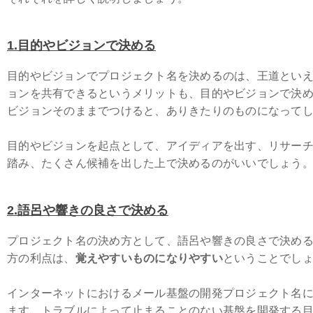
1.目的やビジョンで決める
目的やビジョンでプロジェクト名を決めるのは、王道とい
ョンを共有できるというメリットも、目的やビジョンで決
ビジョンそのままでつけると、ありきたりのものになって
目的やビジョンを起点として、アイディアを出す、リサー
踏み、たくさん候補を出した上で決めるのがいいでしょう
2.語呂や響きの良さで決める
プロジェクト名の決め方として、語呂や響きの良さで決め
方の利点は、
覚えやすいものになりやすい
ということでし
インターネットにおけるメール基盤の開発プロジェクト名
ます。トラブルによって止まることのない基盤を開発する