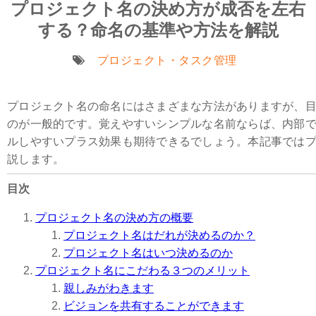
プロジェクト名の決め方が成否を左右
する？命名の基準や方法を解説
プロジェクト・タスク管理
プロジェクト名の命名にはさまざまな方法がありますが、
のが一般的です。覚えやすいシンプルな名前ならば、内部
ルしやすいプラス効果も期待できるでしょう。本記事では
説します。
目次
プロジェクト名の決め方の概要
プロジェクト名はだれが決めるのか？
プロジェクト名はいつ決めるのか
プロジェクト名
にこだわる３つのメリット
親しみがわきます
ビジョンを共有することができます