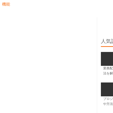
機能
人気
業務配
法を解
プロジ
や方法