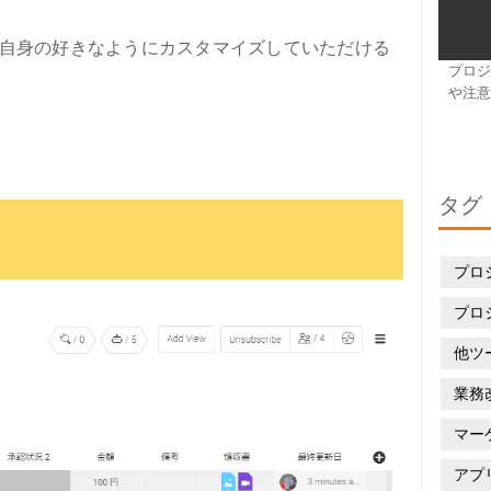
自身の好きなようにカスタマイズしていただける
プロジ
や注意
タグ
プロ
プロ
他ツ
業務
マー
アプ