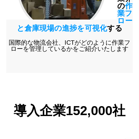
の
作
業フ
ロー
と倉庫現場の進捗を可視化
する
国際的な物流会社、ICTがどのように作業フ
ローを管理しているかをご紹介いたします
導入企業152,000社